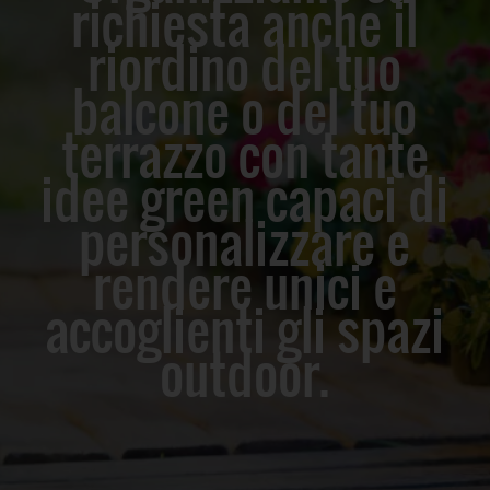
richiesta anche il
riordino del tuo
balcone o del tuo
terrazzo con tante
idee green capaci di
personalizzare e
rendere unici e
accoglienti gli spazi
outdoor.