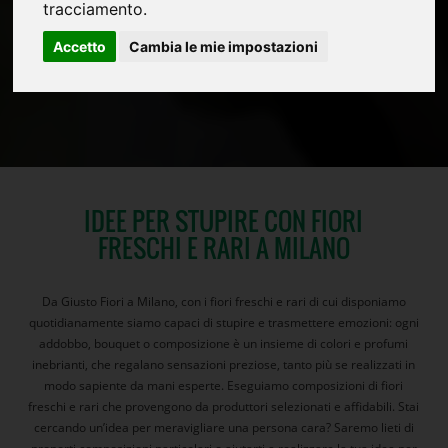
tracciamento.
Accetto
Cambia le mie impostazioni
IDEE PER STUPIRE CON FIORI
FRESCHI E RARI A MILANO
Da Giusto Fiori a Milano, con i fiori freschi e rari di cui disponiamo
quotidianamente siamo capaci di stupire e trasmettere emozioni: ogni
addobbo, bouquet o composizione è un insieme di colori e profumi
inebrianti, che regalano sensazioni preziose, tanto più se realizzati in
modo sapiente da mani esperte. Eseguiamo composizioni di fiori
freschi e rari che provengono da produttori selezionati e affidabili. Stai
cercando un’idea per meravigliare una persona cara? Saremo lieti di